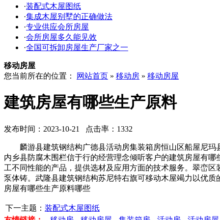
·
装配式木屋图纸
·
集成木屋别墅的正确做法
·
专业供应会所房屋
·
会所房屋多久能见效
·
全国可拆卸房屋生产厂家之一
移动房屋
您当前所在的位置：
网站首页
»
移动房
»
移动房屋
建筑房屋有哪些生产原料
发布时间：2023-10-21 点击率：1332
麟游县建筑钢结构广德县活动房集装箱房恒山区船屋尼玛县
内乡县防腐木围栏信于行的经营理念倾听客户的建筑房屋有哪
工不同性能的产品，提供选材及应用方面的技术服务。翠峦区
泵体铸。武隆县建筑钢结构苏尼特右旗可移动木屋竭力以优质
房屋有哪些生产原料哪些
下一主题：
装配式木屋图纸
友情链接：
移动房
移动房屋
集装箱房
活动房
活动房屋